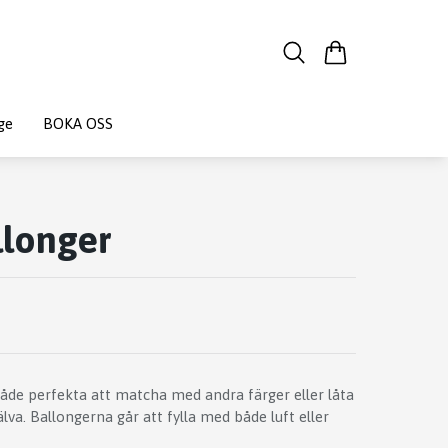
ge
BOKA OSS
llonger
både perfekta att matcha med andra färger eller låta
älva. Ballongerna går att fylla med både luft eller