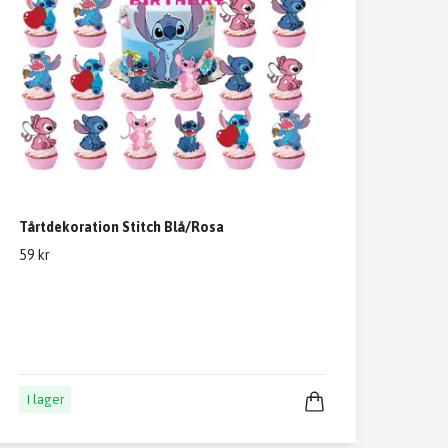
Tårtdekoration Stitch Blå/Rosa
59 kr
I lager