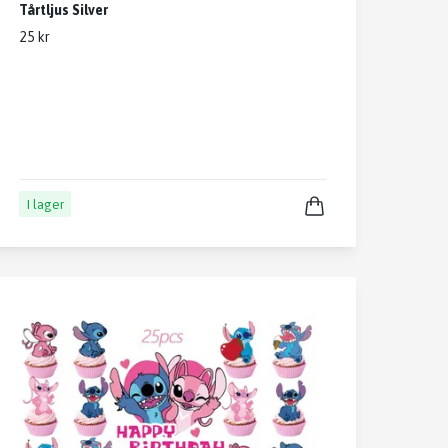
Tårtljus Silver
25 kr
I lager