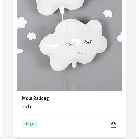
Moln Ballong
55 kr
I lager