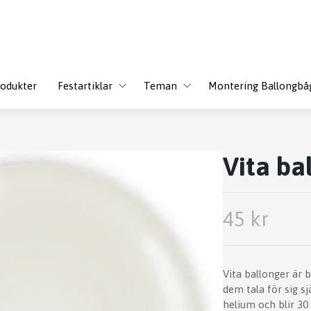
odukter
Festartiklar
Teman
Montering Ballongbå
Vita ba
45 kr
Vita ballonger är 
dem tala för sig sj
helium och blir 30