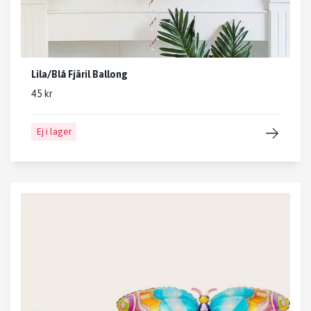
Lila/Blå Fjäril Ballong
45 kr
Ej i lager