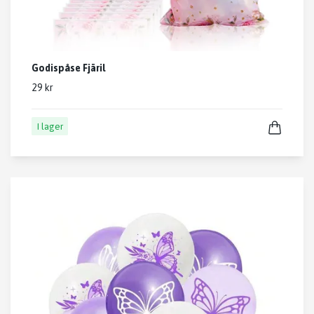
Godispåse Fjäril
29 kr
I lager