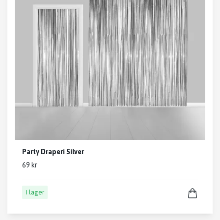
Party Draperi Silver
69 kr
I lager