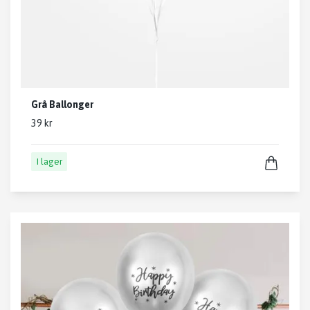
Grå Ballonger
39 kr
I lager