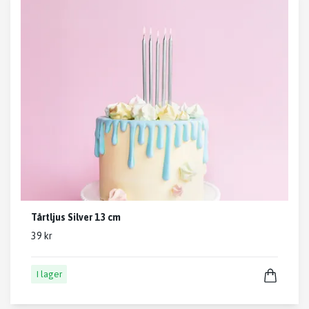
Tårtljus Silver 13 cm
39 kr
I lager