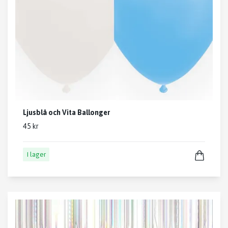
Ljusblå och Vita Ballonger
45 kr
I lager