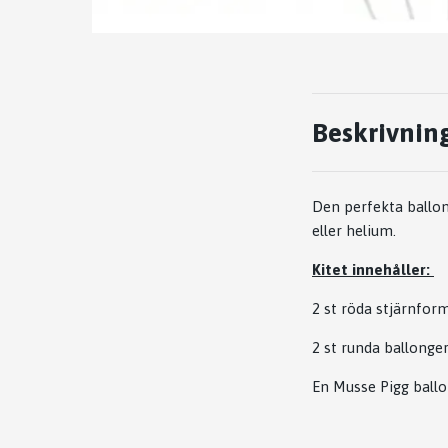
Beskrivnin
Den perfekta ballon
eller helium.
Kitet innehåller:
2 st röda stjärnfor
2 st runda ballong
En Musse Pigg ball