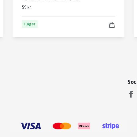
59 kr
I lager
Soc