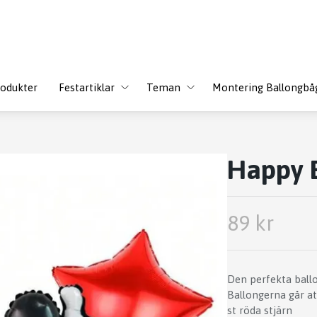
odukter
Festartiklar
Teman
Montering Ballongbå
Happy 
89 kr
Den perfekta ballo
Ballongerna går att
st röda stjärn