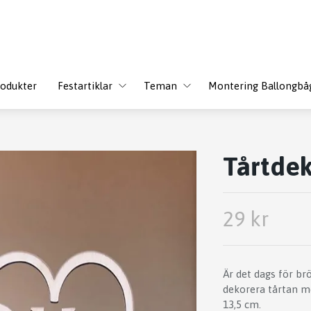
odukter
Festartiklar
Teman
Montering Ballongbå
Tårtdek
29 kr
Är det dags för brö
dekorera tårtan me
13,5 cm.