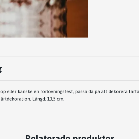
g
llop eller kanske en förlovningsfest, passa då på att dekorera tå
 tårtdekoration. Längd: 13,5 cm.
Relaterade produkter