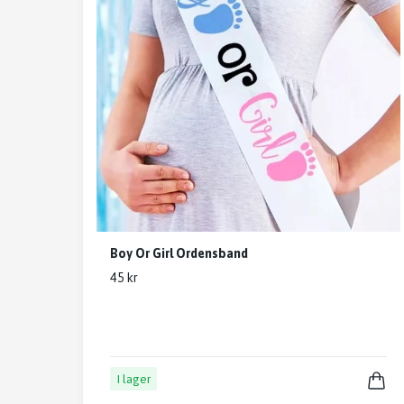
Boy Or Girl Ordensband
45 kr
I lager