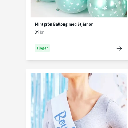
Mintgrön Ballong med Stjärnor
39 kr
I lager