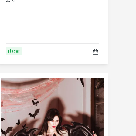
55 kr
I lager