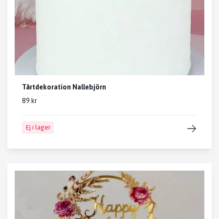
Tårtdekoration Nallebjörn
89 kr
Ej i lager