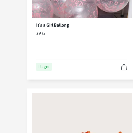
It´s a Girl Ballong
39 kr
I lager