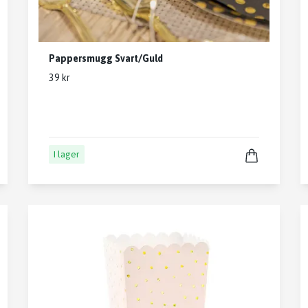
Pappersmugg Svart/Guld
39 kr
I lager