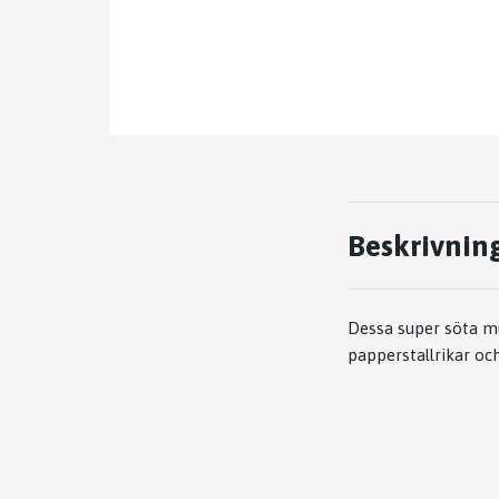
Beskrivnin
Dessa super söta m
papperstallrikar oc