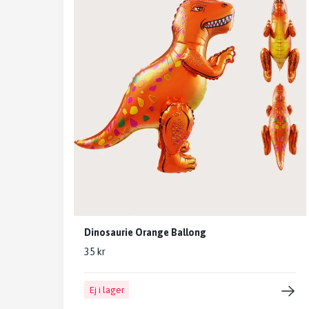
Dinosaurie Orange Ballong
35 kr
Ej i lager