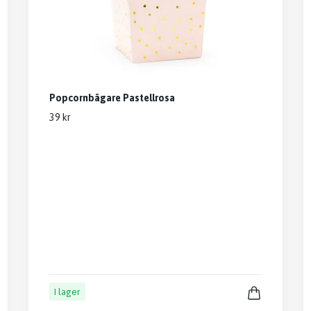
Popcornbägare Pastellrosa
39 kr
I lager