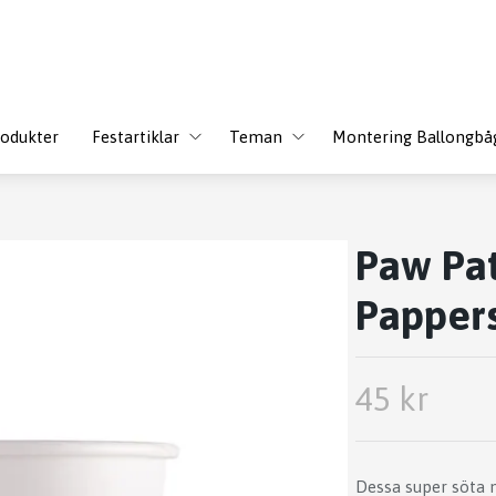
odukter
Festartiklar
Teman
Montering Ballongbå
Paw Pat
Papper
45 kr
Dessa super söta 