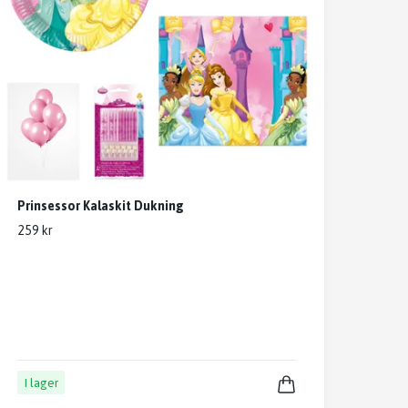
Prinsessor Kalaskit Dukning
259 kr
I lager