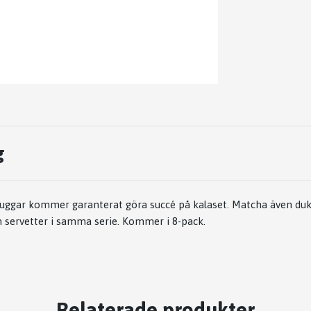
g
uggar kommer garanterat göra succé på kalaset. Matcha även d
h servetter i samma serie. Kommer i 8-pack.
Relaterade produkter