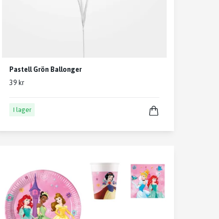
Pastell Grön Ballonger
39 kr
I lager