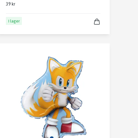
39 kr
I lager