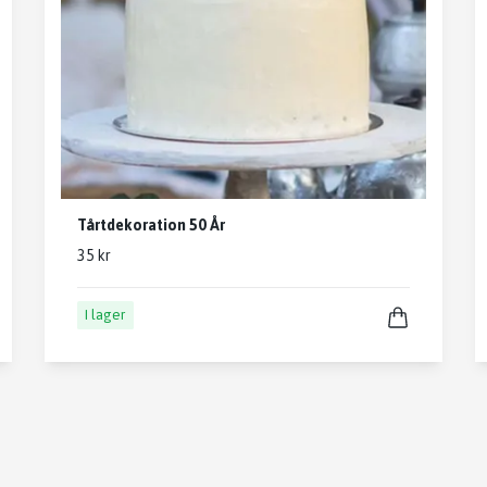
Tårtdekoration 50 År
35 kr
I lager