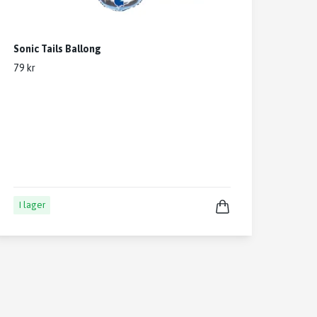
Sonic Tails Ballong
79 kr
I lager