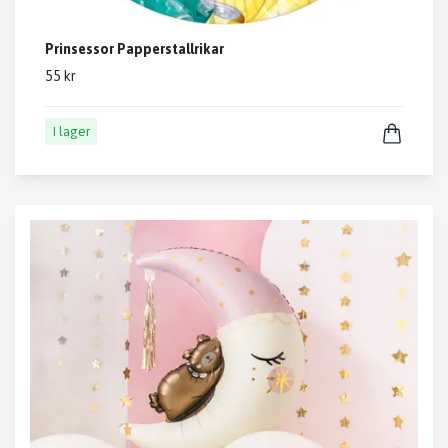
Prinsessor Papperstallrikar
55 kr
I lager