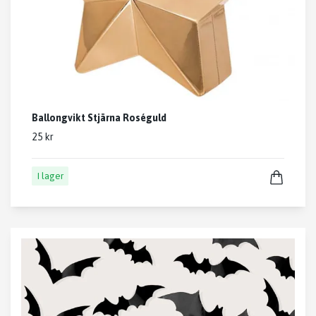
Ballongvikt Stjärna Roséguld
25 kr
I lager