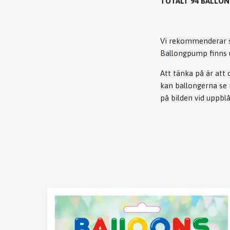
TOTALT 94 BALLON
Vi rekommenderar st
Ballongpump finns u
Att tänka på är att
kan ballongerna se
på bilden vid uppbl