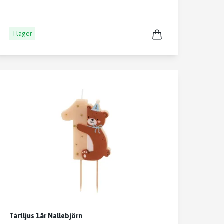
I lager
Tårtljus 1år Nallebjörn