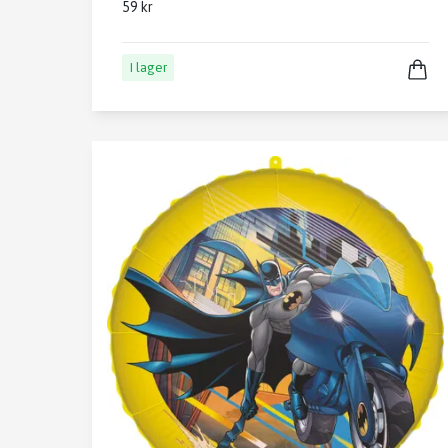
59 kr
I lager