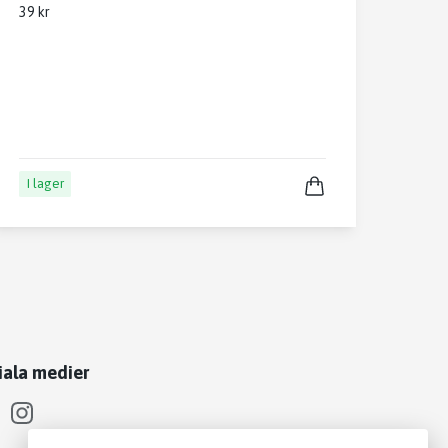
39 kr
I lager
iala medier