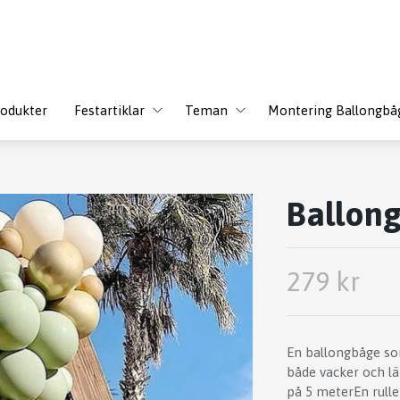
odukter
Festartiklar
Teman
Montering Ballongbå
Ballon
279 kr
En ballongbåge som
både vacker och lä
på 5 meterEn rulle