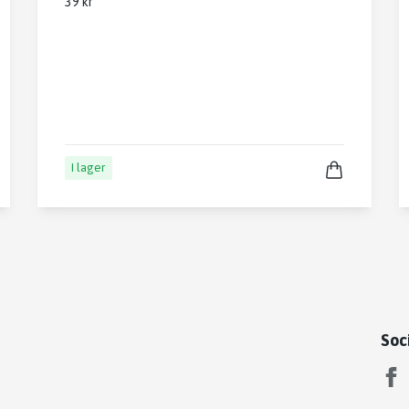
39 kr
I lager
Soc