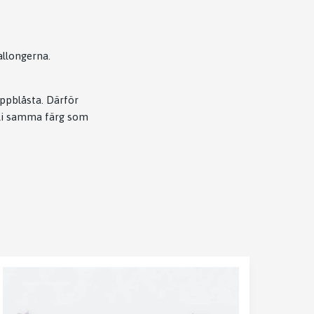
allongerna.
uppblåsta. Därför
bli samma färg som