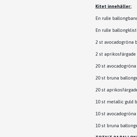
Kitet innehåller:
En rulle ballongban
En rulle ballongklis
2 st avocadogröna 
2 st aprikosfärgade
20 st avocadogröna
20 st bruna ballong
20 st aprikosfärgad
10 st metallic guld
10 st avocadogröna
10 st bruna ballong