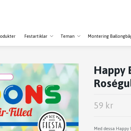
odukter
Festartiklar
Teman
Montering Ballongbå
Happy B
Roségu
59 kr
Med dessa Happy 