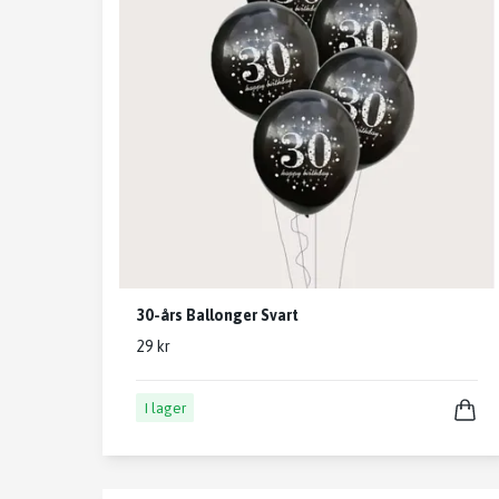
30-års Ballonger Svart
29 kr
I lager