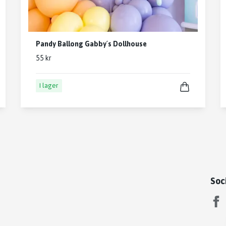
Pandy Ballong Gabby´s Dollhouse
55 kr
I lager
Soc