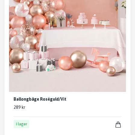
Ballongbåge Roséguld/Vit
289 kr
I lager