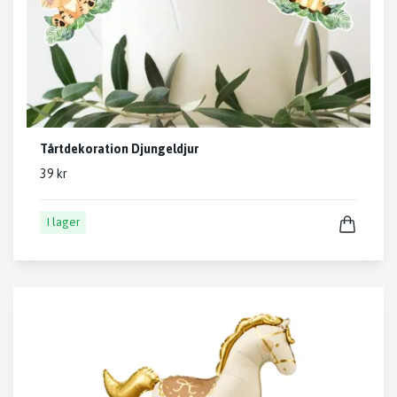
Tårtdekoration Djungeldjur
39 kr
I lager