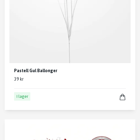
Pastell Gul Ballonger
39 kr
I lager