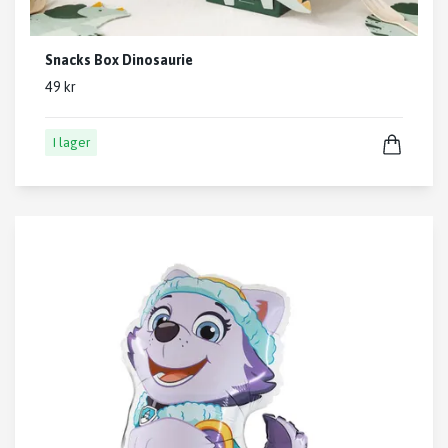
Snacks Box Dinosaurie
49 kr
I lager