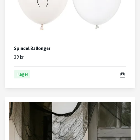
Spindel Ballonger
39 kr
I lager