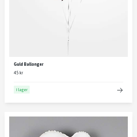
Guld Ballonger
45 kr
I lager