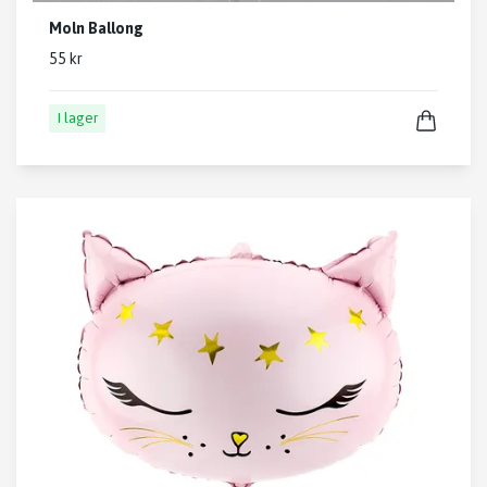
Moln Ballong
55 kr
I lager