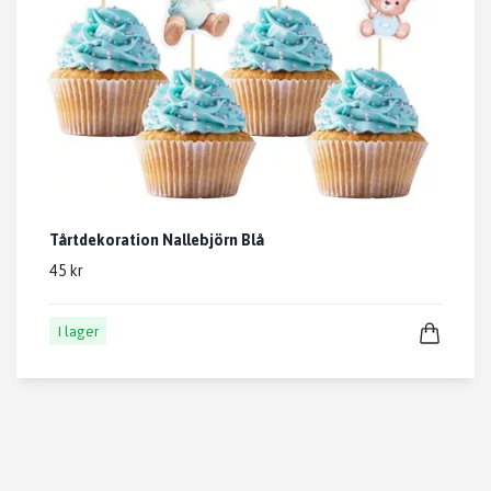
Tårtdekoration Nallebjörn Blå
45 kr
I lager