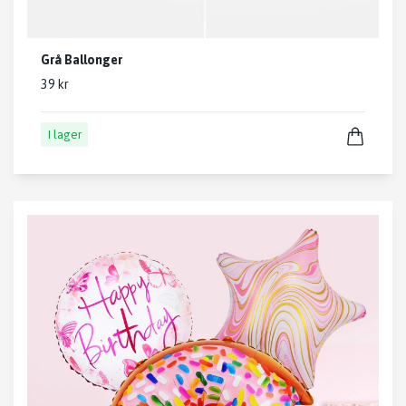
Grå Ballonger
39 kr
I lager