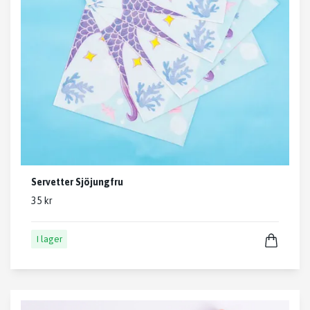
Servetter Sjöjungfru
35 kr
I lager