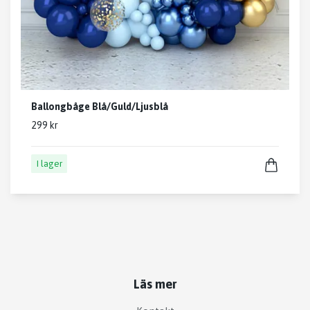
Ballongbåge Blå/Guld/Ljusblå
299 kr
I lager
Läs mer