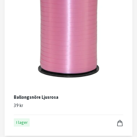
Ballongsnöre Ljusrosa
39 kr
I lager