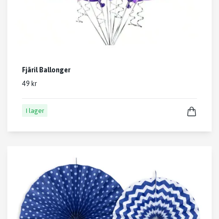
Fjäril Ballonger
49 kr
I lager