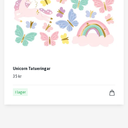
Unicorn Tatueringar
35 kr
I lager