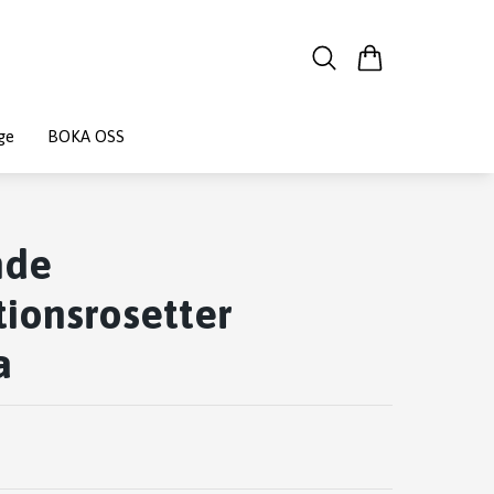
ge
BOKA OSS
nde
ionsrosetter
a