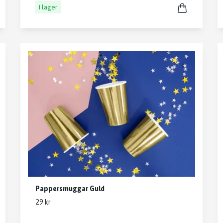
I lager
Pappersmuggar Guld
29 kr