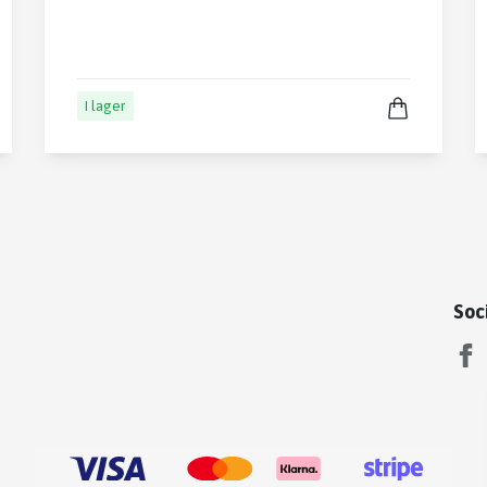
I lager
Soc