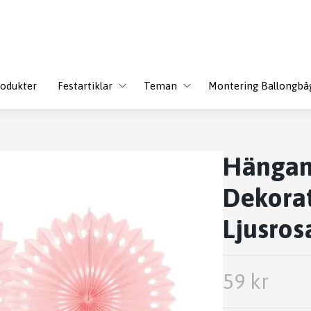
odukter
Festartiklar
Teman
Montering Ballongbå
Hänga
Dekorat
Ljusros
59 kr