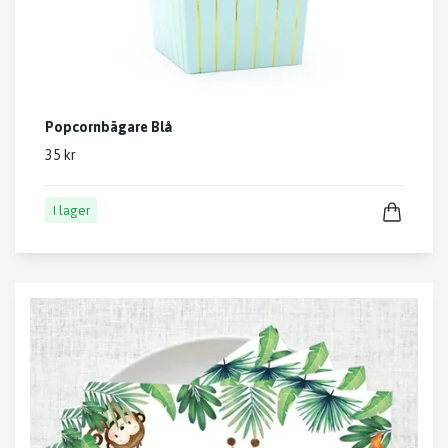
Popcornbägare Blå
35 kr
I lager