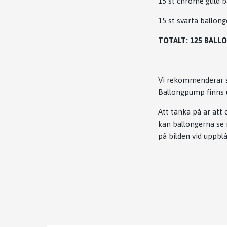
15 st chrome guld b
15 st svarta ballon
TOTALT: 125 BALL
Vi rekommenderar st
Ballongpump finns u
Att tänka på är att
kan ballongerna se
på bilden vid uppbl