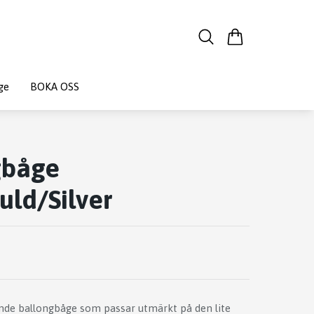
ge
BOKA OSS
gbåge
uld/Silver
ande ballongbåge som passar utmärkt på den lite