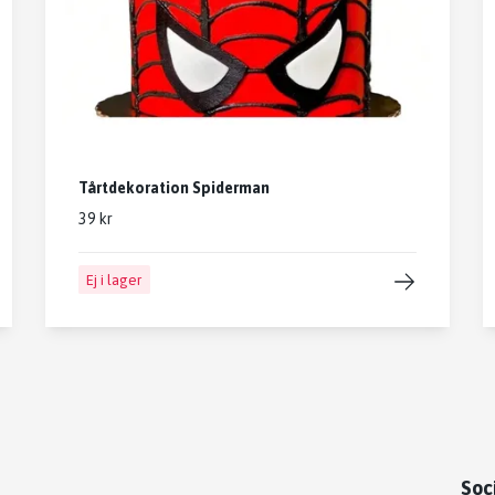
Tårtdekoration Spiderman
39 kr
Ej i lager
Soc