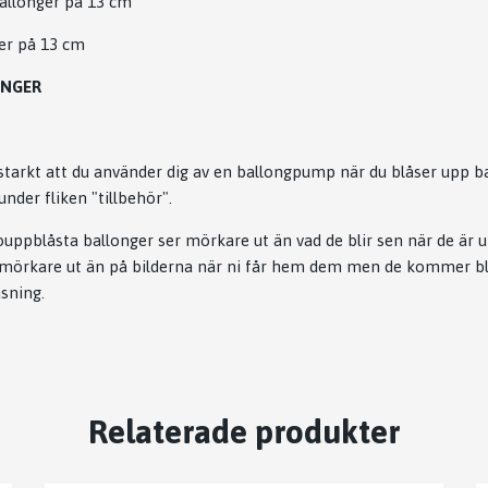
allonger på 13 cm
ger på 13 cm
ONGER
arkt att du använder dig av en ballongpump när du blåser upp b
nder fliken "tillbehör".
 ouppblåsta ballonger ser mörkare ut än vad de blir sen när de är 
 mörkare ut än på bilderna när ni får hem dem men de kommer 
åsning.
Relaterade produkter