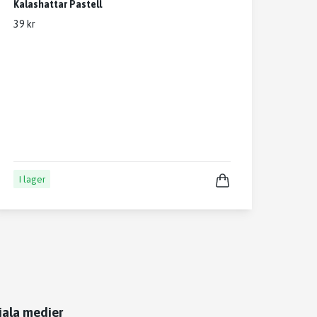
Kalashattar Pastell
39 kr
I lager
iala medier