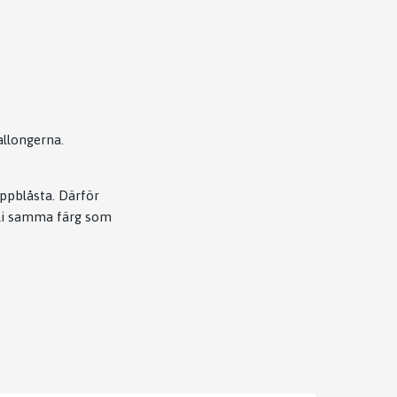
allongerna.
uppblåsta. Därför
bli samma färg som