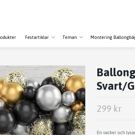
odukter
Festartiklar
Teman
Montering Ballongbå
Ballon
Svart/G
299 kr
En vacker och lys