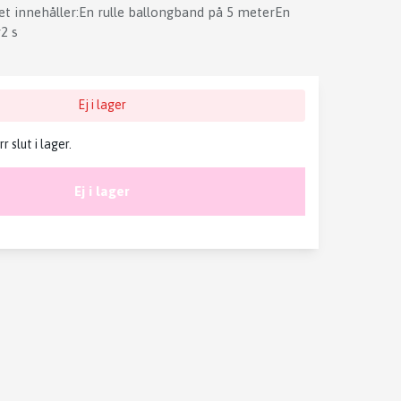
tet innehåller:En rulle ballongband på 5 meterEn
r2 s
Ej i lager
 slut i lager.
Ej i lager