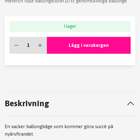
meterEn rulle ballongklister10 st genomskinliga ballonge
I lager
Lägg i varukorgen
Beskrivning
En vacker ballongbåge som kommer göra succé på
nyårsfirandet.