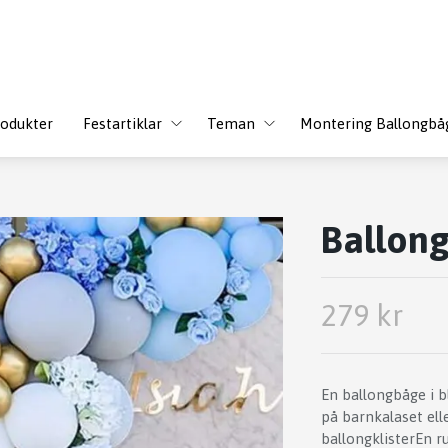
odukter
Festartiklar
Teman
Montering Ballongbå
Ballong
279 kr
En ballongbåge i b
på barnkalaset ell
ballongklisterEn r