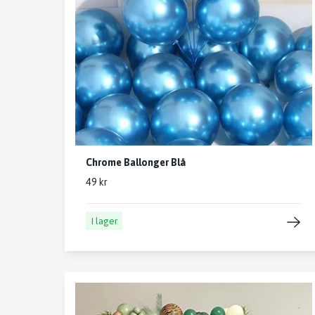
Chrome Ballonger Blå
49 kr
I lager