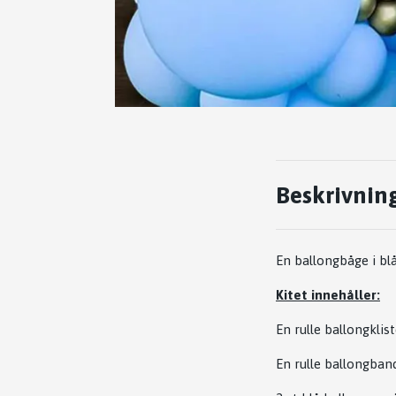
Beskrivnin
En ballongbåge i bl
Kitet innehåller:
En rulle ballongklis
En rulle ballongban