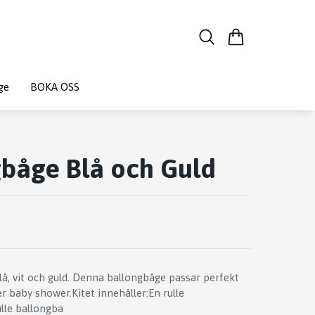
ge
BOKA OSS
båge Blå och Guld
lå, vit och guld. Denna ballongbåge passar perfekt
er baby shower.Kitet innehåller:En rulle
ulle ballongba