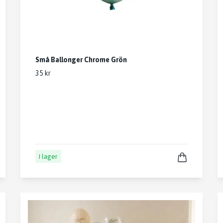
Små Ballonger Chrome Grön
35 kr
I lager