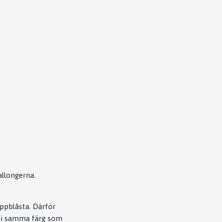
allongerna.
uppblåsta. Därför
bli samma färg som