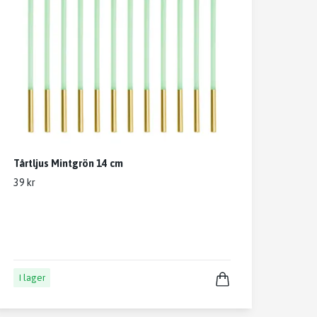
Tårtljus Mintgrön 14 cm
39 kr
I lager