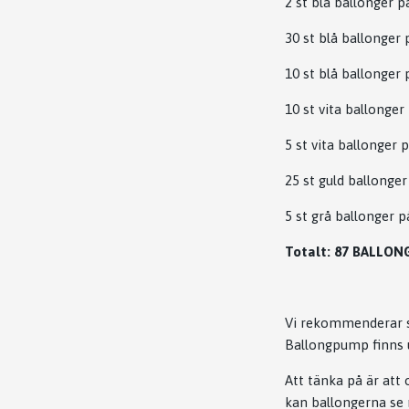
2 st blå ballonger 
30 st blå ballonger
10 st blå ballonger
10 st vita ballonger
5 st vita ballonger 
25 st guld ballonge
5 st grå ballonger 
Totalt: 87 BALLON
Vi rekommenderar st
Ballongpump finns u
Att tänka på är att
kan ballongerna se