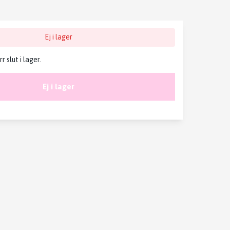
Ej i lager
 slut i lager.
Ej i lager