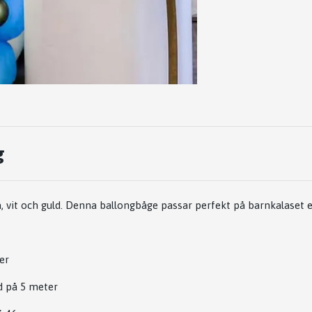
g
å, vit och guld. Denna ballongbåge passar perfekt på barnkalaset e
ter
d på 5 meter