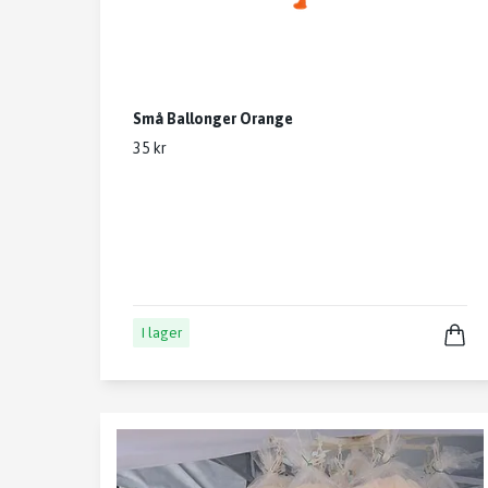
Små Ballonger Orange
35 kr
I lager