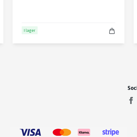
I lager
Soc