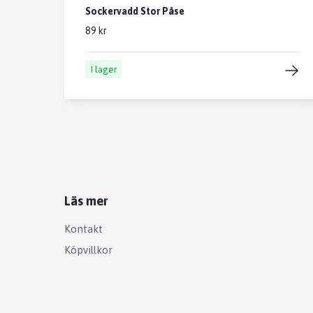
Sockervadd Stor Påse
89 kr
I lager
Läs mer
Kontakt
Köpvillkor