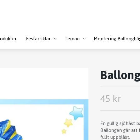
odukter
Festartiklar
Teman
Montering Ballongbå
Ballong
45 kr
En gullig sjöhäst 
Ballongen går att 
fullt uppblåst.