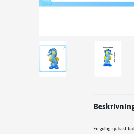
Beskrivnin
En gullig sjöhäst ba