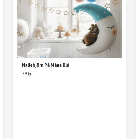
Nallebjörn På Måne Blå
79 kr