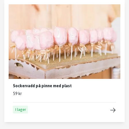
Sockervadd på pinne med plast
59 kr
I lager